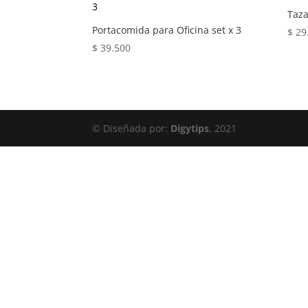
Taza
Portacomida para Oficina set x 3
$
29
$
39.500
© Diseñada por:
Digytips
, 2021