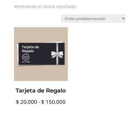
Mostrando el único resultado
Tarjeta de Regalo
Rango
$
20.000
-
$
150.000
de
precios:
desde
$ 20.000